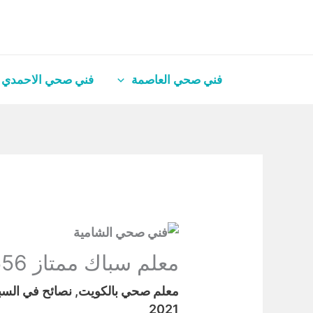
خطي
لى
لمحتوى
فني صحي العاصمة
فني صحي الاحمدي
معلم سباك ممتاز 61009556
معلم صحي بالكويت
,
نصائح في السب
2021