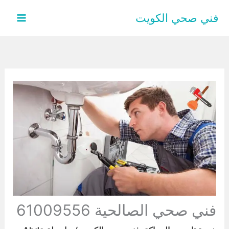
خطي
فني صحي الكويت
لى
لمحتوى
فني صحي الصالحية 61009556