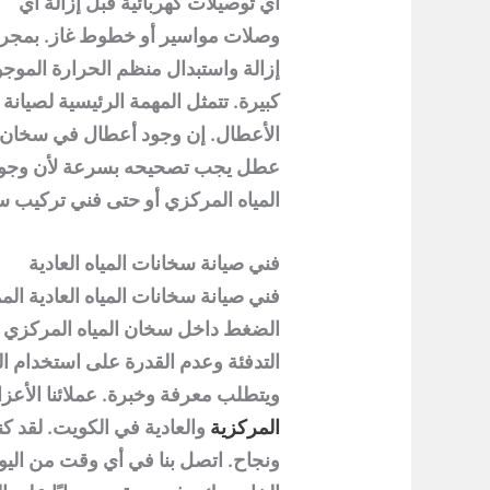
أي توصيلات كهربائية قبل إزالة أي
وصلات مواسير أو خطوط غاز. بمجرد ا
إزالة واستبدال منظم الحرارة الموج
كبيرة. تتمثل المهمة الرئيسية لصيان
الأعطال. إن وجود أعطال في
سخان ا
عطل يجب تصحيحه بسرعة لأن وجوده
المياه المركزي أو حتى فني تركيب س
فني صيانة سخانات المياه العادية
فني صيانة سخانات المياه العادية
المم
الضغط داخل سخان المياه المركزي م
التدفئة وعدم القدرة على استخدام ا
ويتطلب معرفة وخبرة. عملائنا الأعز
المركزية
والعادية في الكويت. لقد كن
ونجاح. اتصل بنا في أي وقت من اليوم 