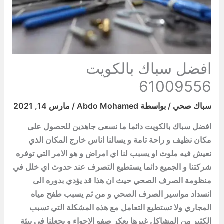
افضل سباك بالكويت
61009556
سباك صحي
/ بواسطة
Abdo Mohamed
/
مارس 14, 2021
افضل سباك بالكويت
دائما ما نسعى جاهدين للحصول على
مكان نظيف و راحة تامة و يسالنا اناس خارج المكان الذي
نعيش فيه ملوث او يسبب لنا اي امراض و هو الامر التي توفره
شركتنا و الجميع دائما يستطيع التصرف عند حدوث اي خلل في
منظومة الصرف الصحي حيث ان هذا قد يؤدي بدوره الى
انسداد مواسير الصرف الصحي و من ثم يسبب طفح مياه
المجاري ولا تستطيع التعامل مع هذه المشكلة التي تسبب
الكثير من المشاكل غيرها يعكر صفو الاجواء و يجعلنا في بيئة