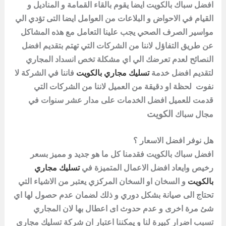
افضل سباك بالكويت ايضا يقوم بالقاء القمامة و المناديل و
القيام في الاحواض و البلاعات من العوامل ايضا التى تؤدي الي
مواسير الصرف
الصحي
يجب علينا التعامل مع هذه المشاكل
عن طريق التفاؤل لاننا من الشركات التي تهتم بتقديم افضل
النصائح لعدم تعرضك الي اي مشكلة تخص انسداد المجاري
لتقديم افضل خدمة
تسليك مجاري بالكويت
فاننا في الشركة لا
نفوت لحظة او دقيقة من العميل لاننا من الشركات التي
قدمت للعميل افضل الخدمات على مدار عشر سنوات في
الكويت
مجال
سباك
هل نوفر افضل الاسعار ؟
افضل سباك بالكويت فقدمنا كل ما هو جديد و مميز بسعر
رخيص وايعاد افضل الاعمال المتميزة في
تسليك مجاري
بالكويت
و السخان او السخان المركزي يعتبر من الاشياء التي
تحتاج الى صيانة بشكل دوري و ذلك لضمان عدم حصول لها اي
شئ مرة اخرى و عدم حدوث اى اعطال بها لان المجاري
تسبب اضرار كبيرة لنا و يمكننا اعتبار ان شركة
تسليك مجاري